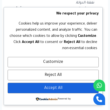
نفقة الدولة.
يحق لأبناؤك الالتحاق بالمدارس الحكومية مجاناً كأي
We respect your privacy
مواطن سعودي.
Cookies help us improve your experience, deliver
personalized content, and analyze traffic. You can
الرعاية الصحية والسكن
choose which cookies to allow by clicking
Customize
.
الخدمات الصحية والسكنية هي الأخرى كانت تحدياً كبيراً:
Click
Accept All
to consent or
Reject All
to decline
non-essential cookies.
العلاج في المستشفيات الحكومية مجاناً (بدلاً من دفع
Customize
رسوم العلاج كوافد).
الاستفادة من برامج الدعم السكني مثل “سكني”
للحصول على أرض أو قرض عقاري مدعوم.
Reject All
التقديم على الضمان الاجتماعي إذا كنت من الفئات
المحتاجة.
Accept All
Powered by
السفر والتنقل