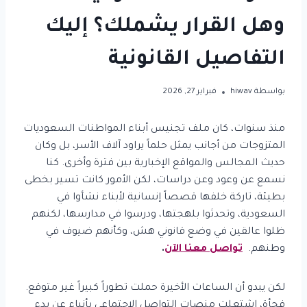
وهل القرار يشملك؟ إليك
التفاصيل القانونية
بواسطة
hiwav
فبراير 27, 2026
منذ سنوات، كان ملف تجنيس أبناء المواطنات السعوديات
المتزوجات من أجانب يمثل حلماً يراود آلاف الأسر، بل وكان
حديث المجالس والمواقع الإخبارية بين فترة وأخرى. كنا
نسمع عن وعود وعن دراسات، لكن الأمور كانت تسير بخطى
بطيئة، تاركة خلفها قصصاً إنسانية لأبناء نشأوا في
السعودية، وتحدثوا بلهجتها، ودرسوا في مدارسها، لكنهم
ظلوا عالقين في وضع قانوني هش، وكأنهم ضيوف في
وطنهم.
تواصل معنا الآن
.
لكن يبدو أن الساعات الأخيرة حملت تطوراً كبيراً غير متوقع.
فجأة، اشتعلت منصات التواصل الاجتماعي بأنباء عن بدء