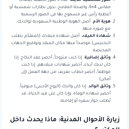
صور شخصية حديثة
: عدد 6 صور بخلفية بيضاء،
مقاس 4×6، واضحة الملامح، بدون نظارات شمسية أو
أغطية رأس غير مسموح بها في الصور الرسمية.
هوية الأم
: أصل الهوية الوطنية السعودية لوالدتك،
مع صورة منها.
شهادة الميلاد
: أصل شهادة ميلادك (كمتقدّم بطلب
التجنيس) موضحاً فيها مكان الميلاد وتواقيع الجهات
المختصة.
وثائق إضافية
: إذا كنت متزوجاً، أحضر عقد النكاح. إذا
كان لديك أبناء، أحضر شهادات ميلادهم. إذا كنت
موظفاً، أحضر خطاب تعريف من جهة العمل (إن
أمكن).
وثائق الوالد
: إذا كان والدك (الزوج الأجنبي) متوفياً،
أحضر شهادة الوفاة. وإذا كان على قيد الحياة، قد
يُطلب جواز سفره أو إقامته.
زيارة الأحوال المدنية: ماذا يحدث داخل