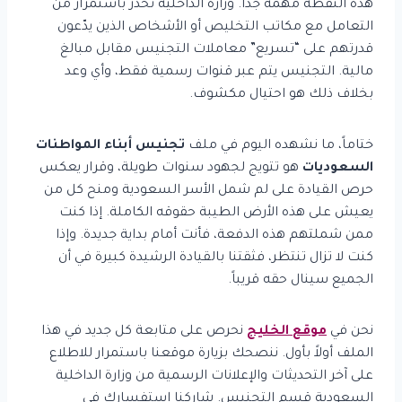
هذه النقطة مهمة جداً. وزارة الداخلية تحذر باستمرار من
التعامل مع مكاتب التخليص أو الأشخاص الذين يدّعون
قدرتهم على “تسريع” معاملات التجنيس مقابل مبالغ
مالية. التجنيس يتم عبر قنوات رسمية فقط، وأي وعد
بخلاف ذلك هو احتيال مكشوف.
ختاماً، ما نشهده اليوم في ملف
تجنيس أبناء المواطنات
السعوديات
هو تتويج لجهود سنوات طويلة، وقرار يعكس
حرص القيادة على لم شمل الأسر السعودية ومنح كل من
يعيش على هذه الأرض الطيبة حقوقه الكاملة. إذا كنت
ممن شملتهم هذه الدفعة، فأنت أمام بداية جديدة. وإذا
كنت لا تزال تنتظر، فثقتنا بالقيادة الرشيدة كبيرة في أن
الجميع سينال حقه قريباً.
نحن في
موقع الخليج
نحرص على متابعة كل جديد في هذا
الملف أولاً بأول. ننصحك بزيارة موقعنا باستمرار للاطلاع
على آخر التحديثات والإعلانات الرسمية من وزارة الداخلية
السعودية قسم التجنيس. شاركنا استفسارك في