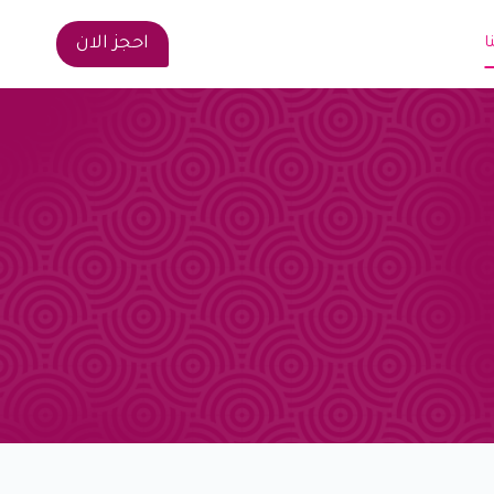
احجز الان
ا