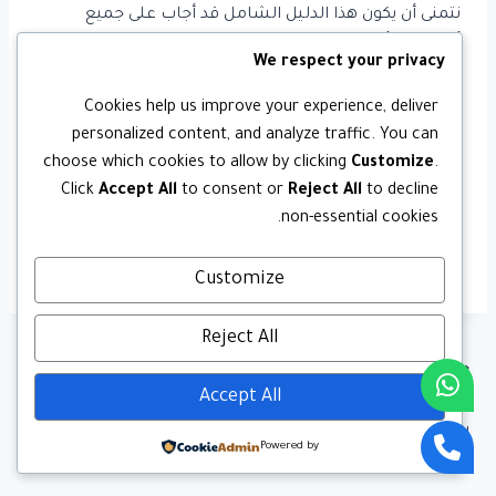
نتمنى أن يكون هذا الدليل الشامل قد أجاب على جميع
أسئلتك وأزال كل غموض حول نظام النقاط للتجنيس. إذا
We respect your privacy
كنت جادًا في بدء رحلتك نحو الجنسية السعودية، لا تتردد في
زيارة موقعنا والاطلاع على حزم الاستشارات المتخصصة
Cookies help us improve your experience, deliver
التي نقدمها. فريقنا من المستشارين القانونيين المعتمدين
personalized content, and analyze traffic. You can
مستعد لمساعدتك في تقييم ملفك، وتصحيح الأخطاء
choose which cookies to allow by clicking
Customize
.
قبل التقديم، ومتابعة طلبك خطوة بخطوة حتى النهاية.
Click
Accept All
to consent or
Reject All
to decline
non-essential cookies.
استشر خبيرًا، احسب نقاطك بدقة، وانطلق بثقة نحو
تحقيق حلمك.
Customize
Reject All
السابق
تصفّح
التالي
Accept All
فرص تجنيس المقيمين في
دليل تجنيس مواليد
المقالات
السعودية: هل تنطبق عليك
السعودية | كيف تبدأ
Powered by
المعايير الجديدة؟
إجراءات التقديم رسمياً؟