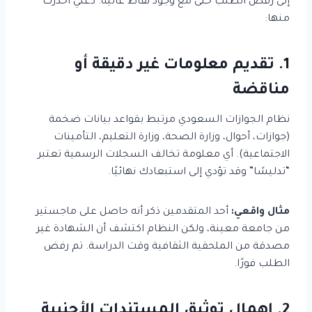
إلى رفض الطلب حتى مع وجود نقاط عالية. دعني أحذرك
منها:
1. تقديم معلومات غير دقيقة أو
مناقضة
نظام الجوازات السعودي مرتبط بقواعد بيانات ضخمة
(جوازات، أحوال، وزارة الصحة، وزارة التعليم، التأمينات
الاجتماعية). أي معلومة تخالف السجلات الرسمية تعتبر
“تدليسًا” وقد تؤدي إلى استبعادك نهائيًا.
مثال واقعي:
أحد المتقدمين ذكر أنه حاصل على ماجستير
من جامعة معينة، ولكن النظام اكتشف أن الشهادة غير
مصدقة من الملحقية الثقافية وقت الدراسة. تم رفض
الطلب فورًا.
2. إهمال توثيق المستندات الأجنبية