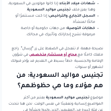
شهادات ميلاد الأبناء:
إذا كانوا مولودين في السعودية،
وهذا يعزز ملف
تجنيس مواليد السعودية
.
السجل التجاري والتراخيص:
إذا كنت مستثمرًا أو
مالكًا لمنشأة.
خطابات التوصية:
من جهات حكومية أو خاصة
مرموقة تشرح إنجازاتك وتأثيرك في مجالك.
نصيحة مهمة: لا تتعجل في الضغط على زر “إرسال”. راجع
ملفك كاملًا مع
محامٍ أو مستشار متخصص
في شؤون
الإقامة والجنسية. خطأ بسيط في التقديم قد يؤخر قبولك
لشهور أو سنوات.
تجنيس مواليد السعودية: من
هم هؤلاء وما هي حظوظهم؟
موضوع
تجنيس مواليد السعودية
يعتبر من أكثر
المواضيع إنسانية وتعقيدًا في نفس الوقت. نحن هنا نتحدث
عن فئة كبيرة من المقيمين الذين ولدوا ونشأوا في