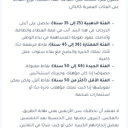
لأطول فترة ممكنة قبل التقاعد. لهذا السبب، توزع النقاط
على الفئات العمرية كالتالي:
الفئة الذهبية (25 إلى 35 سنة):
تحصل على أعلى
الدرجات في هذا البند. أنت في قمة العطاء والطاقة،
وأمامك عقود طويلة للمساهمة في بناء الوطن.
الفئة الممتازة (36 إلى 45 سنة):
نقاط مرتفعة جدًا،
لأنك تملك الخبرة والنضج مع بقاء سنوات عمل
كافية.
الفئة الجيدة (46 إلى 50 سنة):
نقاط مقبولة،
خصوصًا إذا كان مؤهلك وخبرتك استثنائيين.
الفئة الأقل (أكثر من 50 سنة):
نقاط أقل، ولكن يمكن
تعويضها إذا كنت تملك مؤهلات نادرة جدًا أو
استثمارات ضخمة.
لا تعتقد أن تخطيك سن الأربعين يعني نهاية الطريق،
بالعكس، كثيرون حصلوا على الجنسية بعد الخمسين
بفضل إنجازاتهم الكبيرة. لكن لو كنت شابًا في الثلاثين،