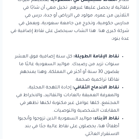
نظام
النقاط للتجنيس في السعودية
يعطيهم ميزات
تلقائية لا يحصل عليها غيرهم. تخيل معي أن شابًا في
الثلاثين من عمره، مولود في الرياض أو جدة، درس في
مدارس حكومية، وتخرج من جامعة سعودية، ويعمل في
شركة كبرى هنا. هذا الشاب سيحصل على نقاط إضافية في
عدة بنود:
نقاط الإقامة الطويلة:
كل سنة إضافية فوق العشر
سنوات تزيد من رصيدك. مواليد السعودية غالبًا ما
يقضون 30 سنة أو أكثر في المملكة، وهذا يمنحهم
نقاطًا تراكمية ضخمة.
نقاط الاندماج الثقافي:
إجادة اللهجة المحلية،
والمعرفة العميقة بالعادات والتقاليد، والانخراط في
المجتمع، كلها عوامل غير مكتوبة لكنها تظهر في
المقابلات الشخصية والتوصيات.
نقاط الأبناء:
مواليد السعودية الذين تزوجوا وأنجبوا
أطفالًا هنا، يحصلون على نقاط عالية جدًا في بند
الاستقرار العائلي.