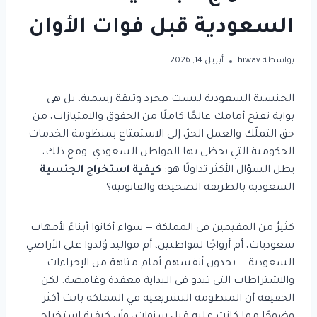
السعودية قبل فوات الأوان
بواسطة
hiwav
أبريل 14, 2026
الجنسية السعودية ليست مجرد وثيقة رسمية، بل هي
بوابة تفتح أمامك عالمًا كاملًا من الحقوق والامتيازات، من
حق التملّك والعمل الحرّ، إلى الاستمتاع بمنظومة الخدمات
الحكومية التي يحظى بها المواطن السعودي. ومع ذلك،
يظل السؤال الأكثر تداولًا هو:
كيفية استخراج الجنسية
السعودية بالطريقة الصحيحة والقانونية؟
كثيرٌ من المقيمين في المملكة — سواء أكانوا أبناءً لأمهات
سعوديات، أم أزواجًا لمواطنين، أم مواليد وُلدوا على الأراضي
السعودية — يجدون أنفسهم أمام متاهة من الإجراءات
والاشتراطات التي تبدو في البداية معقدة وغامضة. لكن
الحقيقة أن المنظومة التشريعية في المملكة باتت أكثر