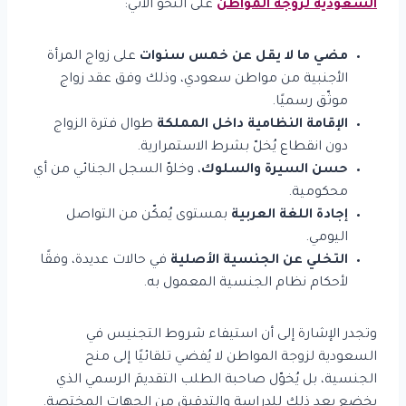
السعودية لزوجة المواطن
على النحو الآتي:
مضي ما لا يقل عن خمس سنوات
على زواج المرأة
الأجنبية من مواطن سعودي، وذلك وفق عقد زواج
موثّق رسميًا.
الإقامة النظامية داخل المملكة
طوال فترة الزواج
دون انقطاع يُخلّ بشرط الاستمرارية.
حسن السيرة والسلوك
، وخلوّ السجل الجنائي من أي
محكومية.
إجادة اللغة العربية
بمستوى يُمكّن من التواصل
اليومي.
التخلي عن الجنسية الأصلية
في حالات عديدة، وفقًا
لأحكام نظام الجنسية المعمول به.
وتجدر الإشارة إلى أن استيفاء شروط التجنيس في
السعودية لزوجة المواطن لا يُفضي تلقائيًا إلى منح
الجنسية، بل يُخوّل صاحبة الطلب التقديمَ الرسمي الذي
يخضع بعد ذلك للدراسة والتدقيق من الجهات المختصة.