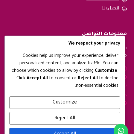
اتصل بنا
معلومات التواصل
We respect your privacy
متواجدين طوال ايام الاسبوع ونقوم بتقديم خدماتنا في جميع
مدن المملكة العربية السعودية
Cookies help us improve your experience, deliver
personalized content, and analyze traffic. You can
الأيام: من السبت - الجمعة.
choose which cookies to allow by clicking
Customize
.
ساعات العمل: 9:00 صباجا - 9:00 مساءً.
Click
Accept All
to consent or
Reject All
to decline
العنوان: مكة - المملكة العربية السعودية
non-essential cookies.
رقم الجوال: 0567397564
Customize
واتساب: 0567397564
Reject All