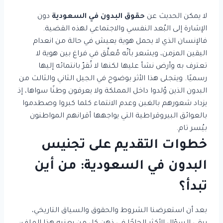
لا يمكن الحديث عن
حقوق البدون في السعودية
دون
الإشارة إلى البُعد النفسي والاجتماعي لهذه القضية.
فالإنسان الذي لا يحمل هوية يعيش في حالة من انعدام
اليقين المزمن، ويشعر بأنّه مُعلَّق في فراغ بين هوية لا
تعترف به وأرض نشأ عليها لكنها لا تُقرّ بانتمائه إليها
رسميًا. ويتجلى هذا الأثر بوضوح في الجيل الثاني والثالث من
البدون الذين وُلدوا داخل المملكة ولا يعرفون وطنًا سواها، إذ
يزداد شعورهم بالغبن وعدم الانتماء كلما كبروا وصطدموا
بالعوائق البيروقراطية التي يواجهها أقرانهم المواطنون
بيُسر تام.
خطوات التقديم على تجنيس
البدون في السعودية: من أين
تبدأ؟
بعد أن استعرضنا الشروط والحقوق والسياق التاريخي،