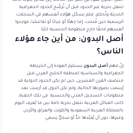
أصل البدون يعود في كثير من الحالات إلى قبائل بدوية كانت
تتنقل بحرية عبر الحدود قبل أن تُرسَّخ الحدود الجغرافية
الحديثة وتُحكم، فلم يسجّل هؤلاء أنفسهم في السجلات
الرسمية حين فُتحت، إما جهلًا أو غيابًا أو تقاعسًا، فوجدوا
أنفسهم لاحقًا خارج منظومة الجنسية كليًا.
أصل البدون: من أين جاء هؤلاء
الناس؟
إنّ فهم
أصل البدون
يستلزم العودة إلى الخريطة
الجغرافية والسياسية لمنطقة الخليج العربي قبل
منتصف القرن العشرين، حين لم تكن الحدود الدولية قد
رُسمت بصورتها الحالية، ولم تكن الدول قد أرست بعد
منظومات التسجيل المدني والجنسية. في تلك الحقبة،
كانت القبائل العربية تتنقل بحرية تامة بين ما يُعرف اليوم
بالمملكة العربية السعودية والكويت والعراق والأردن
وغيرها، دون أن يُقيّدها حدٌّ أو سجلٌّ رسمي.