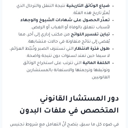
ضياع الوثائق التاريخية
نتيجة التنقل والترحال الذي
يُميّز تاريخ هذه الفئة.
تعذّر الحصول على شهادات الشيوخ والوجهاء
لأسباب تتعلق بالوفاة أو الغياب أو الرفض.
تباين تفسير اللوائح
من مكتب إداري إلى آخر، مما
يُفضي إلى نتائج متفاوتة في حالات متشابهة.
طول فترة الانتظار
التي تستنزف الصبر وتُثبّط العزائم،
لا سيما حين تمتد لسنوات دون نتيجة واضحة.
الكلفة المالية
التي تترتب على استخراج الوثائق
وتوثيقها وترجمتها والاستعانة بالمستشارين
القانونيين.
دور المستشار القانوني
المتخصص في ملفات البدون
في ضوء كل ما سبق، يتضح أنّ التعامل مع شروط تجنيس