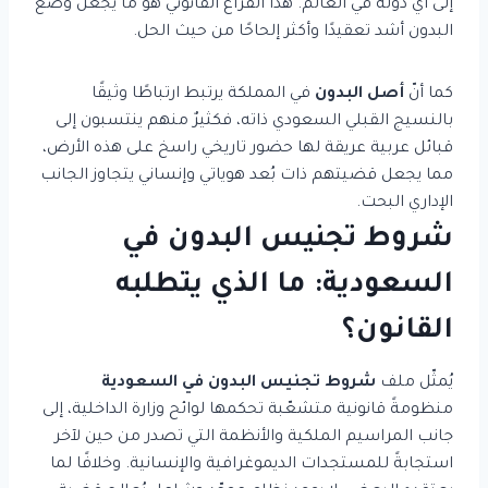
إلى أي دولة في العالم. هذا الفراغ القانوني هو ما يجعل وضع
البدون أشد تعقيدًا وأكثر إلحاحًا من حيث الحل.
كما أنّ
أصل البدون
في المملكة يرتبط ارتباطًا وثيقًا
بالنسيج القبلي السعودي ذاته، فكثيرٌ منهم ينتسبون إلى
قبائل عربية عريقة لها حضور تاريخي راسخ على هذه الأرض،
مما يجعل قضيتهم ذات بُعد هوياتي وإنساني يتجاوز الجانب
الإداري البحت.
شروط تجنيس البدون في
السعودية: ما الذي يتطلبه
القانون؟
يُمثّل ملف
شروط تجنيس البدون في السعودية
منظومةً قانونية متشعّبة تحكمها لوائح وزارة الداخلية، إلى
جانب المراسيم الملكية والأنظمة التي تصدر من حين لآخر
استجابةً للمستجدات الديموغرافية والإنسانية. وخلافًا لما