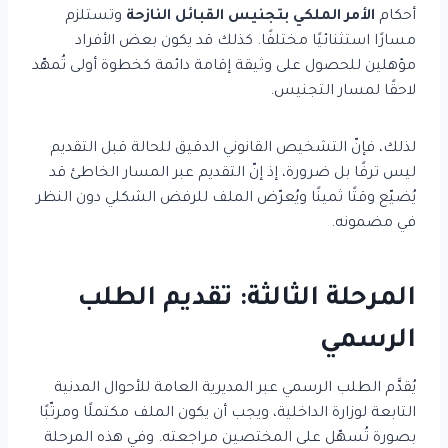
أحكام
الأمر الملكي بتجنيس القبائل النازحة
وتستلزم
مسارًا استثنائيًا مختلفًا. كذلك قد يكون بعض الأفراد
مؤهلين للحصول على وثيقة إقامة دائمة كخطوة أولى تُمهّد
لاحقًا لمسار التجنيس.
لذلك، فإنّ التشخيص القانوني الدقيق للحالة قبل التقديم
ليس ترفًا بل ضرورة، إذ إنّ التقديم عبر المسار الخاطئ قد
يُضيّع وقتًا ثمينًا ويُعرّض الملف للرفض الشكلي دون النظر
في مضمونه.
المرحلة الثالثة: تقديم الطلب
الرسمي
يُقدَّم الطلب الرسمي عبر المديرية العامة للأحوال المدنية
التابعة لوزارة الداخلية، ويجب أن يكون الملف مكتملًا ومرتّبًا
بصورة تُسهّل على المختصين مراجعته. وفي هذه المرحلة