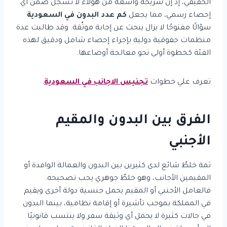
الحقيقي، إذ إنّ شريحة واسعة من هؤلاء لا تُسجَّل ضمن أي
إحصاء رسمي، مما يجعل
كم عدد البدون في السعودية
سؤالًا مفتوحًا لا يزال يبحث عن إجابة موثّقة. وقد طالبت عدة
منظمات حقوقية دولية بإجراء إحصاء شامل ودقيق لهذه
الفئة كخطوة أولى نحو معالجة أوضاعها.
تعرف علي خطوات
تجنيس الاجانب في السعودية
.
الفرق بين البدون والمقيم
الأجنبي
ثمة خلطٌ شائع لدى كثيرين بين البدون والعمالة الوافدة أو
المقيمين الأجانب، وهو خلطٌ جوهري يجب تصحيحه.
فالعامل الأجنبي أو المقيم يحمل جنسية دولة أخرى ويقيم
في المملكة بموجب تأشيرة أو إقامة نظامية، بينما البدون
في حالات كثيرة لا يحمل أي وثيقة سفر ولا ينتسب قانونيًا