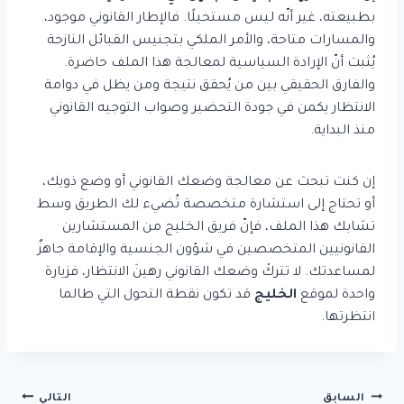
بطبيعته، غير أنّه ليس مستحيلًا. فالإطار القانوني موجود،
والمسارات متاحة، والأمر الملكي بتجنيس القبائل النازحة
يُثبت أنّ الإرادة السياسية لمعالجة هذا الملف حاضرة.
والفارق الحقيقي بين من يُحقق نتيجة ومن يظل في دوامة
الانتظار يكمن في جودة التحضير وصواب التوجيه القانوني
منذ البداية.
إن كنت تبحث عن معالجة وضعك القانوني أو وضع ذويك،
أو تحتاج إلى استشارة متخصصة تُضيء لك الطريق وسط
تشابك هذا الملف، فإنّ فريق الخليج من المستشارين
القانونيين المتخصصين في شؤون الجنسية والإقامة جاهزٌ
لمساعدتك. لا تتركْ وضعك القانوني رهينَ الانتظار، فزيارة
واحدة لموقع
الخليج
قد تكون نقطة التحول التي طالما
انتظرتها.
السابق
التالي