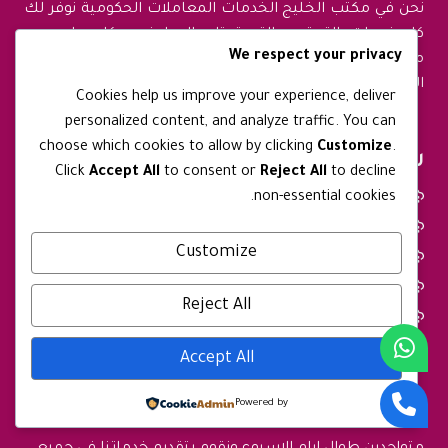
نحن في مكتب الخليج الخدمات المعاملات الحكومية نوفر لك
كل خدمات التعقيب التي تحتاج اليها في مكان واحد من
We respect your privacy
معاملات تصاريح زواج من اجنبية او مقيمة من الداخل او من
الخارج ومتابعة كافة خدمات التجنيس بحترافية عالية
Cookies help us improve your experience, deliver
personalized content, and analyze traffic. You can
choose which cookies to allow by clicking
Customize
.
روابط مهمه
Click
Accept All
to consent or
Reject All
to decline
الرئيسية
non-essential cookies.
من نحن
Customize
خدماتنا
الأسئلة الشائعة
Reject All
اتصل بنا
Accept All
معلومات التواصل
Powered by