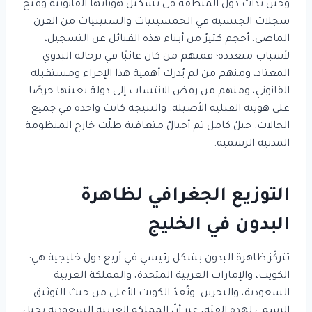
وحين بدأت دول المنطقة في تشكيل هوياتها القانونية وفتح
سجلات الجنسية في الخمسينيات والستينيات من القرن
الماضي، أحجم كثيرٌ من أبناء هذه القبائل عن التسجيل،
لأسباب متعددة؛ فمنهم من كان غائبًا في ترحاله البدوي
المعتاد، ومنهم من لم يُدرك أهمية هذا الإجراء ومستقبله
القانوني، ومنهم من رفض الانتساب إلى دولة بعينها حرصًا
على هويته القبلية الأصيلة. والنتيجة كانت واحدة في جميع
الحالات: جيلٌ كامل ثم أجيالٌ متعاقبة ظلّت خارج المنظومة
المدنية الرسمية.
التوزيع الجغرافي لظاهرة
البدون في الخليج
تتركّز ظاهرة البدون بشكل رئيسي في أربع دول خليجية هي:
الكويت، والإمارات العربية المتحدة، والمملكة العربية
السعودية، والبحرين. وتُعدّ الكويت الأعلى من حيث التوثيق
الرسمي لهذه الفئة، غير أنّ المملكة العربية السعودية تحتل