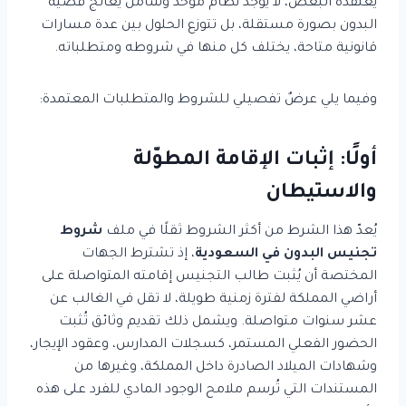
يعتقده البعض، لا يوجد نظام موحّد وشامل يُعالج قضية
البدون بصورة مستقلة، بل تتوزع الحلول بين عدة مسارات
قانونية متاحة، يختلف كل منها في شروطه ومتطلباته.
وفيما يلي عرضٌ تفصيلي للشروط والمتطلبات المعتمدة:
أولًا: إثبات الإقامة المطوّلة
والاستيطان
يُعدّ هذا الشرط من أكثر الشروط ثقلًا في ملف
شروط
تجنيس البدون في السعودية
، إذ تشترط الجهات
المختصة أن يُثبت طالب التجنيس إقامته المتواصلة على
أراضي المملكة لفترة زمنية طويلة، لا تقل في الغالب عن
عشر سنوات متواصلة. ويشمل ذلك تقديم وثائق تُثبت
الحضور الفعلي المستمر، كسجلات المدارس، وعقود الإيجار،
وشهادات الميلاد الصادرة داخل المملكة، وغيرها من
المستندات التي تُرسم ملامح الوجود المادي للفرد على هذه