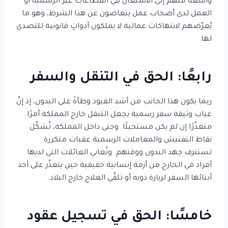
واسعة منهم إلى الاشتغال في القطاعات غير الرسمية أو
العمل لدى أصحاب عمل يتغاضون عن هذا الشرط، وهو ما
يُعرّضهم لانتهاكات عمالية لا يملكون أدواتٍ قانونية للتصدي
لها.
رابعًا: الحق في التنقل والسفر
ربما يكون هذا الجانب من أشد القيود وطأةً على البدون، إذ إنّ
غياب وثيقة سفر رسمية يجعل التنقل خارج المملكة أمرًا
متعذّرًا إن لم يكن مستحيلًا. وحتى داخل المملكة، تُشكّل
نقاط التفتيش والمعاملات الرسمية عقبات متكررة
تستنزف جهد البدون ووقتهم. وتُعاني العائلات التي لديها
أفراد في الخارج من أزمة إنسانية حقيقية حين يتعذّر على أحد
أبنائها السفر لزيارة ذويه أو تلقّي العلاج خارج البلاد.
خامسًا: الحق في تسجيل عقود