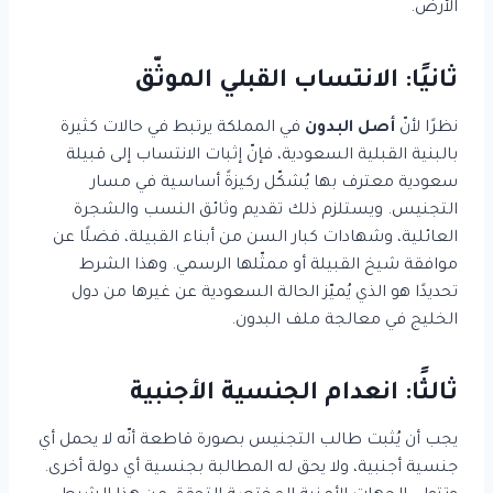
الأرض.
ثانيًا: الانتساب القبلي الموثّق
نظرًا لأنّ
أصل البدون
في المملكة يرتبط في حالات كثيرة
بالبنية القبلية السعودية، فإنّ إثبات الانتساب إلى قبيلة
سعودية معترف بها يُشكّل ركيزةً أساسية في مسار
التجنيس. ويستلزم ذلك تقديم وثائق النسب والشجرة
العائلية، وشهادات كبار السن من أبناء القبيلة، فضلًا عن
موافقة شيخ القبيلة أو ممثّلها الرسمي. وهذا الشرط
تحديدًا هو الذي يُميّز الحالة السعودية عن غيرها من دول
الخليج في معالجة ملف البدون.
ثالثًا: انعدام الجنسية الأجنبية
يجب أن يُثبت طالب التجنيس بصورة قاطعة أنّه لا يحمل أي
جنسية أجنبية، ولا يحق له المطالبة بجنسية أي دولة أخرى.