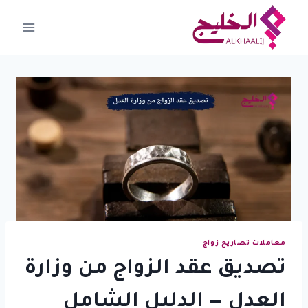
لتجاوز
لى
لمحتوى
معاملات تصاريح زواج
تصديق عقد الزواج من وزارة
العدل — الدليل الشامل