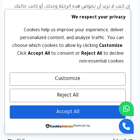
إن كنت لا تريد أن تخوض هذه الرحلة وحدك، أو كانت حالتك
تحتاج إلى متابعة متخصصة ودقيقة، فإن موقع الخليج
We respect your privacy
يقدم لك خدمة متكاملة تشمل كل مراحل توثيق عقد الزواج
للمقيمين — من أول وثيقة حتى استلام التصديق النهائي.
Cookies help us improve your experience, deliver
personalized content, and analyze traffic. You can
choose which cookies to allow by clicking
Customize
.
فريق متخصص، خبرة موثّقة، ومتابعة يومية لملفك حتى
Click
Accept All
to consent or
Reject All
to decline
ينتهي بنجاح. لا تضيّع وقتك في التخبط بين الجهات —
non-essential cookies.
تواصل مع الخليج اليوم وابدأ إجراءاتك بخطوة واحدة
صحيحة.
Customize
هل وجدت هذا المقال مفيدًا؟ شاركه مع كل من يحتاج إلى
Reject All
معلومات موثوقة حول تصديق عقد الزواج — فكثيرون
يبحثون عن هذه المعلومات ولا يجدونها مجمّعة في مكان
Accept All
واحد.
Powered by