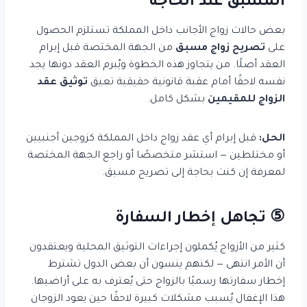
المسبق عند الحاجة
بعض حالات زواج الأجانب داخل المملكة تستلزم الحصول
على
تصريح زواج مسبق
من الجهة المختصة قبل إبرام
العقد أصلًا. من يتجاوز هذه الخطوة ويُبرم العقد دونها يجد
نفسه لاحقًا أمام عقبة قانونية حقيقية تعيق
توثيق عقد
الزواج للمقيمين
بشكل كامل.
الحل:
قبل إبرام أي عقد زواج داخل المملكة كزوجين أجنبيين
أو مختلطين — استشر متخصصًا أو راجع الجهة المختصة
لمعرفة إن كنت بحاجة إلى تصريح مسبق.
⑤ تجاهل إخطار السفارة
كثير من الأزواج يُكملون إجراءات التوثيق المحلية ويعتقدون
أن الأمر انتهى — لكنهم ينسون أن بعض الدول تشترط
إخطار سفارتها رسميًا بالزواج حتى يُعترف به على أراضيها.
هذا الإغفال يُسبب مشكلات كبيرة لاحقًا حين يعود الزوجان