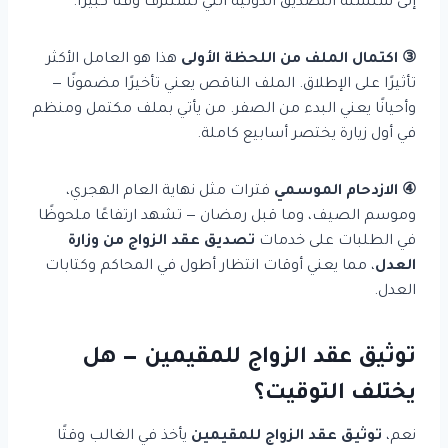
إلى سلسلة التصديق الدولية التي تستنزف وقتًا كبيرًا.
③ اكتمال الملف من اللحظة الأولى
هذا هو العامل الأكثر
تأثيرًا على الإطلاق. الملف الناقص يعني تأخيرًا مضمونًا —
وأحيانًا يعني البدء من الصفر. من يأتي بملف مكتمل ومنظم
في أول زيارة يختصر أسابيع كاملة.
④ الازدحام الموسمي
فترات مثل نهاية العام الهجري،
وموسم الصيف، وما قبل رمضان — تشهد ارتفاعًا ملحوظًا
في الطلبات على خدمات
تصديق عقد الزواج من وزارة
العدل
، مما يعني أوقات انتظار أطول في المحاكم وكتابات
العدل.
توثيق عقد الزواج للمقيمين — هل
يختلف التوقيت؟
نعم،
توثيق عقد الزواج للمقيمين
يأخذ في الغالب وقتًا