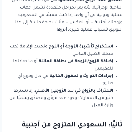
تصديق عقد الزواج لغير السعوديين
هو الأكثر تعقيدًا من
الناحية الإجرائية، لأنه يمر بمراحل متعددة تشمل جهات
محلية ودولية في آنٍ واحد. إذا كنت مقيمًا في السعودية
وزوجتك أجنبية — أو العكس — فأنت بحاجة ماسة إلى هذا
التوثيق لأسباب عملية كثيرة، أبرزها:
استخراج تأشيرة الزوجة أو الزوج
وتجديد الإقامة تحت
مظلة الكفيل العائلي
إضافة الزوج/الزوجة في بطاقة العائلة
أو ما يعادلها
للمقيمين
إجراءات التوارث والحقوق المالية
في حال وقوع أي
طارئ
الاعتراف بالزواج في بلد الزوجين الأصلي
، إذ تشترط
كثير من السفارات وجود عقد موثق ومصدّق رسميًا من
وزارة العدل
ثانيًا: السعودي المتزوج من أجنبية