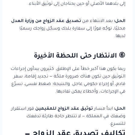
إلى بلدهما الأصلي أو حين يحتاجان إلى توثيق الأبناء.
الحل:
بعد الانتهاء من
تصديق عقد الزواج من وزارة العدل
محليًا، توجّه فورًا إلى سفارة بلدك وسجّل زواجك رسميًا
لديها.
⑥ الانتظار حتى اللحظة الأخيرة
ربما يكون هذا أكبر خطأ على الإطلاق. كثيرون يبدأون إجراءات
التوثيق حين تكون هناك ضرورة ملحّة — تجديد إقامة، سفر
قادم، أو إجراء حكومي عاجل. والنتيجة: ضغط نفسي، تسرّع
في الإجراءات، وأخطاء يمكن تفاديها.
الحل:
ابدأ مسار
توثيق عقد الزواج للمقيمين
فور استقرار
وضعك في المملكة — لا تنتظر حاجة طارئة تدفعك
للتسرع.
تكاليف تصديق عقد الزواج —