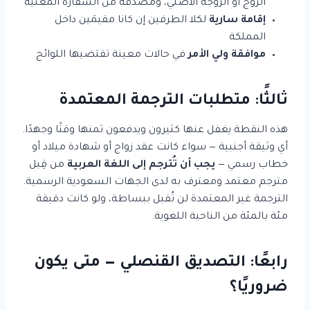
الزوج أو الزوجة الأصلي، ومصدّقة من السفارة المعنية
إقامة سارية
لكلا الطرفين إن كانا مقيمَين داخل
المملكة
موافقة ولي الأمر
في حالات معينة تقتضيها اللوائح
ثالثًا: متطلبات الترجمة المعتمدة
هذه النقطة يغفل عنها كثيرون ويدفعون ثمنها وقتًا وجهدًا.
أي وثيقة أجنبية — سواء كانت عقد زواج أو شهادة ميلاد أو
خطاب رسمي —
يجب أن تُترجم إلى اللغة العربية
من قِبل
مترجم معتمد ومعترف به لدى الجهات السعودية الرسمية.
الترجمة غير المعتمدة لن تُقبل ببساطة، ولو كانت دقيقة
مئة بالمئة من الناحية اللغوية.
رابعًا: التصديق القنصلي — متى يكون
ضروريًا؟