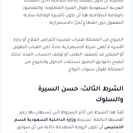
يُشترط أن تكون مقيمة إقامة نظامية داخل المملكة
العربية السعودية طوال الفترة المطلوبة. والمقصود
بالإقامة النظامية هنا أن تكون تأشيرة الإقامة سارية
المفعول دون انقطاع يُخلّ بالاستمرارية.
الخروج من المملكة لفترات قصيرة لأغراض العلاج أو زيارة
الأسرة لا يُلغي شرط الاستمرارية عادةً، لكن الغياب الطويل
أو المتكرر قد يُضعف الطلب أو يُوقف احتساب المدة. لذلك
يُنصح بالتوثيق الدقيق لسجلات الدخول والخروج من
المملكة طوال سنوات الزواج.
الشرط الثالث: حسن السيرة
والسلوك
يُعدّ هذا الشرط من أكثر الشروط التي يُستهان بها رغم
أهميتها البالغة. تشترط
وزارة الداخلية السعودية قسم
التجنيس
أن تكون الزوجة المتقدمة خالية من أي سوابق