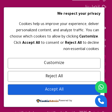
اتصل بنا
We respect your privacy
Cookies help us improve your experience, deliver
معلومات التواصل
personalized content, and analyze traffic. You can
choose which cookies to allow by clicking
Customize
.
متواجدين طوال ايام الاسبوع ونقوم بتقديم خدماتنا في جميع
Click
Accept All
to consent or
Reject All
to decline
مدن المملكة العربية السعودية
non-essential cookies.
الأيام: من السبت - الجمعة.
Customize
ساعات العمل: 9:00 صباجا - 9:00 مساءً.
العنوان: مكة - المملكة العربية السعودية
Reject All
رقم الجوال: 0567397564
واتساب: 0567397564
Accept All
Powered by