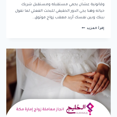
وقانونية عشان يحمي مستقبله ومستقبل شريك
حياته وهنا يجي الدور الحقيقي للبحث الفعلي لما تقول
بينك وبين نفسك أريد معقب زواج موثوق…
أريد
إقرأ المزيد
معقب
زواج
موثوق:
دليلك
الكامل
لإنجاز
المعاملات
بطريقة
قانونية