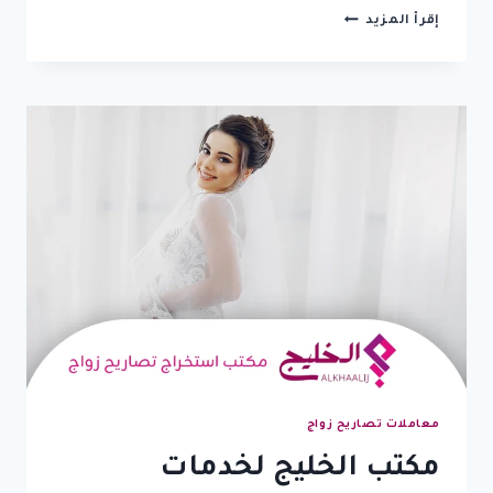
انجاز
إقرأ المزيد
معاملة
زواج
امارة
مكة:
5
خطوات
لتقديم
الطلب
والحصول
على
الموافقة
السريعة
معاملات تصاريح زواج
مكتب الخليج لخدمات