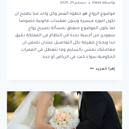
بواسطة
hiwav
ديسمبر 23, 2025
موضوع الزواج هو خطوة العمر وكل واحد منا يطمح ان
تكون اموره ميسرة وبدون تعقيدات قانونية خصوصا
لما يكون الموضوع متعلق بمسألة تصريح زواج
سعودي من أجنبية بجدة لان النظام في المملكة دقيق
جدا ويحتاج معرفة بكل التفاصيل عشان تضمن ان
معاملتك تمشي بالسليم وما تتعطل في الممرات
الحكومية سواء كنت في الرياض أو جدة…
تصريح
إقرأ المزيد
زواج
سعودي
من
أجنبية
بجدة
2025
الدليل
الكامل
للشروط،
الخطوات،