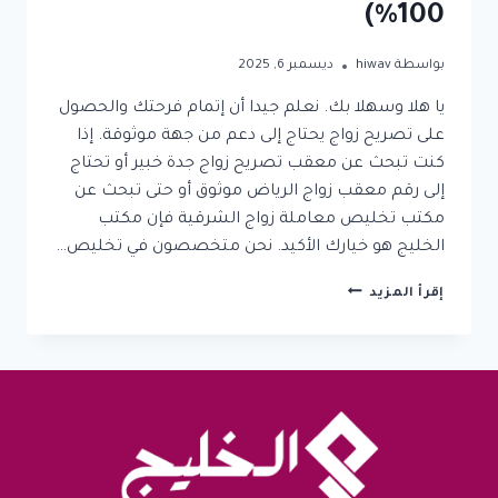
100%)
بواسطة
hiwav
ديسمبر 6, 2025
يا هلا وسهلا بك. نعلم جيدا أن إتمام فرحتك والحصول
على تصريح زواج يحتاج إلى دعم من جهة موثوقة. إذا
كنت تبحث عن معقب تصريح زواج جدة خبير أو تحتاج
إلى رقم معقب زواج الرياض موثوق أو حتى تبحث عن
مكتب تخليص معاملة زواج الشرقية فإن مكتب
الخليج هو خيارك الأكيد. نحن متخصصون في تخليص…
معقب
إقرأ المزيد
تصريح
زواج
جدة:
أسرع
حل
لإنهاء
معاملات
الزواج
في