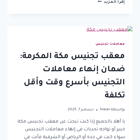
مكتب
إقرأ المزيد
تجنيس
زوجة
المواطن
السعودي:
طريقك
الأسرع
معاملات تجنيس
للحصول
على
معقب تجنيس مكة المكرمة:
الجنسية
وإتمام
ضمان إنهاء معاملات
المعاملة
التجنيس بأسرع وقت وأقل
تكلفة
بواسطة
hiwav
ديسمبر 7, 2025
يا أهلا بالجميع إذا كنت تبحث عن معقب تجنيس مكة
خبير أو تواجه تحديات في إنهاء معاملات التجنيس
سواء كنت في جدة أو الرياض أو الشرقية فأنت في