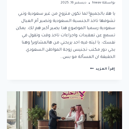
بواسطة
hiwav
ديسمبر 16, 2025
يا هلا بالجميع! لما تكون متزوج من غير سعودية وتبي
تشوفها تاخذ الجنسية السعودية وتصير أم العيال
سعودية رسميا الموضوع هذا يصير أكبر هم لك. يمكن
تسمع عن تعقيدات واجراءات تاخذ وقت وتقول في
نفسك: يا ليته فيه احد يريحني من هالمشاوير! وهنا
يجي دور مكتب تجنيس زوجة المواطن السعودي.
الحقيقة ان المسألة مو بس…
مكتب
إقرأ المزيد
تجنيس
زوجة
المواطن
السعودي:
طريقك
الأسرع
للحصول
على
الجنسية
وإتمام