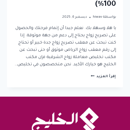
100%)
بواسطة
hiwav
ديسمبر 6, 2025
يا هلا وسهلا بك. نعلم جيدا أن إتمام فرحتك والحصول
على تصريح زواج يحتاج إلى دعم من جهة موثوقة. إذا
كنت تبحث عن معقب تصريح زواج جدة خبير أو تحتاج
إلى رقم معقب زواج الرياض موثوق أو حتى تبحث عن
مكتب تخليص معاملة زواج الشرقية فإن مكتب
الخليج هو خيارك الأكيد. نحن متخصصون في تخليص…
معقب
إقرأ المزيد
تصريح
زواج
جدة:
أسرع
حل
لإنهاء
معاملات
الزواج
في