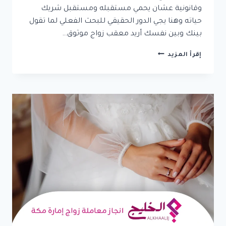
وقانونية عشان يحمي مستقبله ومستقبل شريك
حياته وهنا يجي الدور الحقيقي للبحث الفعلي لما تقول
بينك وبين نفسك أريد معقب زواج موثوق…
أريد
إقرأ المزيد
معقب
زواج
موثوق:
دليلك
الكامل
لإنجاز
المعاملات
بطريقة
قانونية