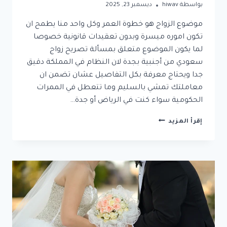
بواسطة
hiwav
ديسمبر 23, 2025
موضوع الزواج هو خطوة العمر وكل واحد منا يطمح ان
تكون اموره ميسرة وبدون تعقيدات قانونية خصوصا
لما يكون الموضوع متعلق بمسألة تصريح زواج
سعودي من أجنبية بجدة لان النظام في المملكة دقيق
جدا ويحتاج معرفة بكل التفاصيل عشان تضمن ان
معاملتك تمشي بالسليم وما تتعطل في الممرات
الحكومية سواء كنت في الرياض أو جدة…
تصريح
إقرأ المزيد
زواج
سعودي
من
أجنبية
بجدة
2025
الدليل
الكامل
للشروط،
الخطوات،