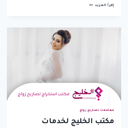
انجاز
إقرأ المزيد
معاملة
زواج
امارة
مكة:
5
خطوات
لتقديم
الطلب
والحصول
على
الموافقة
السريعة
معاملات تصاريح زواج
مكتب الخليج لخدمات