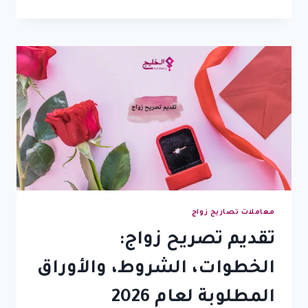
زواج
السعودي
من
مصرية:
كل
ما
تحتاج
معرفته
قبل
أن
تبدأ
الإجراءات
معاملات تصاريح زواج
تقديم تصريح زواج:
الخطوات، الشروط، والأوراق
المطلوبة لعام 2026