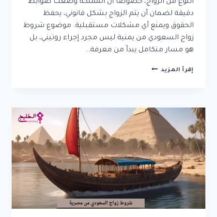
النوع من الزواج، خصوصًا أن المملكة وضعت ضوابط
دقيقة لضمان أن يتم الزواج بشكل قانوني، يحفظ
الحقوق ويمنع أي مشكلات مستقبلية. موضوع شروط
زواج السعودي من يمنية ليس مجرد إجراء روتيني، بل
هو مسار متكامل يبدأ من معرفة…
شروط
إقرأ المزيد
زواج
السعودي
من
يمنية
|
دليل
شامل
للتصاريح
والإجراءات
الرسمية
في
المملكة