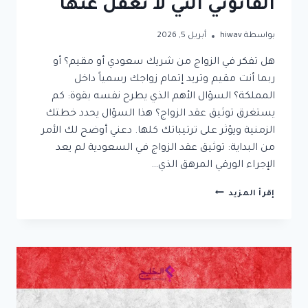
القانوني التي لا تغفل عنها
بواسطة
hiwav
أبريل 5, 2026
هل تفكر في الزواج من شريك سعودي أو مقيم؟ أو
ربما أنت مقيم وتريد إتمام زواجك رسمياً داخل
المملكة؟ السؤال الأهم الذي يطرح نفسه بقوة: كم
يستغرق توثيق عقد الزواج؟ هذا السؤال يحدد خطتك
الزمنية ويؤثر على ترتيباتك كلها. دعني أوضح لك الأمر
من البداية: توثيق عقد الزواج في السعودية لم يعد
الإجراء الورقي المرهق الذي…
كم
إقرأ المزيد
يستغرق
توثيق
عقد
الزواج؟
خطوة
الاستقرار
القانوني
التي