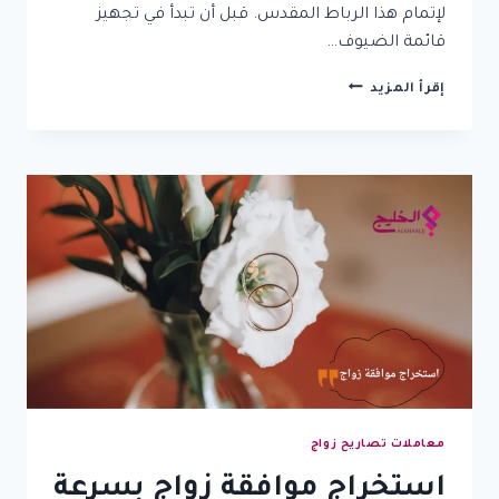
لإتمام هذا الرباط المقدس. قبل أن تبدأ في تجهيز
قائمة الضيوف…
من
إقرأ المزيد
أين
تبدأ؟
كل
ما
تريد
معرفته
عن
التقديم
على
الزواج
من
الخارج
معاملات تصاريح زواج
استخراج موافقة زواج بسرعة