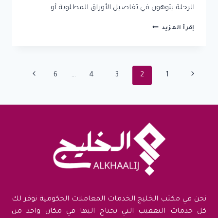
الرحلة يتوهون في تفاصيل الأوراق المطلوبة أو…
تعرف
إقرأ المزيد
علي
طريقة
طلب
تصريح
تنقل
الصفحة
الصفحة
6
…
4
3
2
1
زواج
من
السابقة
التالية
الصفحة
الخارج
وابدأ
تقديم
طلبك
الآن
نحن في مكتب الخليج الخدمات المعاملات الحكومية نوفر لك
كل خدمات التعقيب التي تحتاج اليها في مكان واحد من