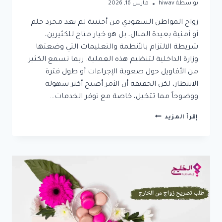
بواسطة
hiwav
مارس 16, 2026
زواج المواطن السعودي من أجنبية لم يعد مجرد حلم
أو أمنية بعيدة المنال، بل هو خيار متاح للكثيرين،
شريطة الالتزام بالأنظمة والتعليمات التي وضعتها
وزارة الداخلية لتنظيم هذه العملية. ربما تسمع الكثير
من الأقاويل حول صعوبة الإجراءات أو طول فترة
الانتظار، لكن الحقيقة أن الأمر أصبح أكثر سهولة
ووضوحاً مما تتخيل، خاصة مع توفر الخدمات…
هل
إقرأ المزيد
تفكر
في
الزواج
من
أجنبية؟
دليلك
الكامل
لخطوات
استخراج
تصريح