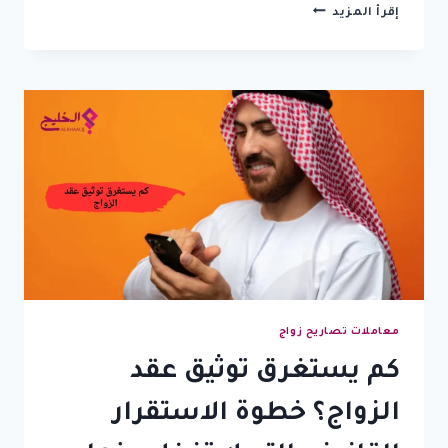
زواج
إقرأ المزيد
سعودي
من
اجنبية
بدون
تصريح
|
العواقب
والحل
الكامل
2026
معاملات تصاريح زواج
كم يستغرق توثيق عقد
الزواج؟ خطوة الاستقرار