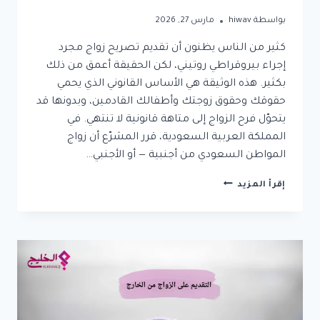
بواسطة
hiwav
مارس 27, 2026
كثير من الناس يظنون أن تقديم تصريح زواج مجرد
إجراء بيروقراطي روتيني، لكن الحقيقة أعمق من ذلك
بكثير. هذه الوثيقة هي الأساس القانوني الذي يحمي
حقوقك وحقوق زوجتك وأطفالك القادمين، وبدونها قد
يتحوّل فرح الزواج إلى متاهة قانونية لا تنتهي. في
المملكة العربية السعودية، قرر المشرّع أن زواج
المواطن السعودي من أجنبية — أو الأجنبي…
تقديم
إقرأ المزيد
تصريح
زواج:
الخطوات،
الشروط،
والأوراق
المطلوبة
لعام
2026