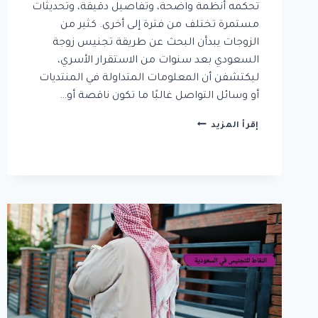
تحكمه أنظمة واضحة، وتفاصيل دقيقة، وتحديثات
مستمرة تختلف من فترة إلى أخرى. كثير من
الزوجات يبدأن البحث عن طريقة تجنيس زوجة
السعودي بعد سنوات من الاستقرار الأسري،
ليكتشفن أن المعلومات المتداولة في المنتديات
أو وسائل التواصل غالبًا ما تكون ناقصة أو…
طريقة
إقرأ المزيد
تجنيس
زوجة
السعودي
2026:
خطوات
عملية
وشروط
استثنائية
للقبول
بسرعة