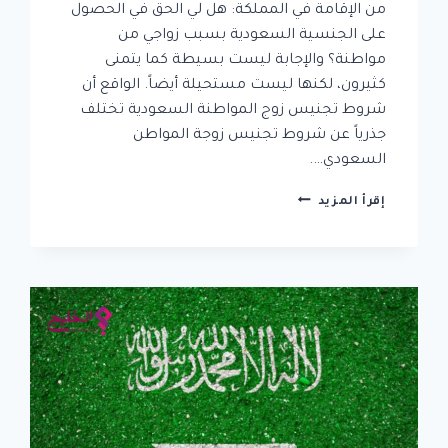
من الإقامة في المملكة: هل لي الحق في الحصول
على الجنسية السعودية بسبب زواجي من
مواطنة؟ والإجابة ليست بسيطة كما يتمنى
كثيرون، لكنها ليست مستحيلة أيضاً. الواقع أن
شروط تجنيس زوج المواطنة السعودية تختلف
جذرياً عن شروط تجنيس زوجة المواطن
السعودي….
شروط
إقرأ المزيد
تجنيس
زوج
المواطنة
السعودية
|
كل
ما
تود
معرفته
في
مكان
واحد