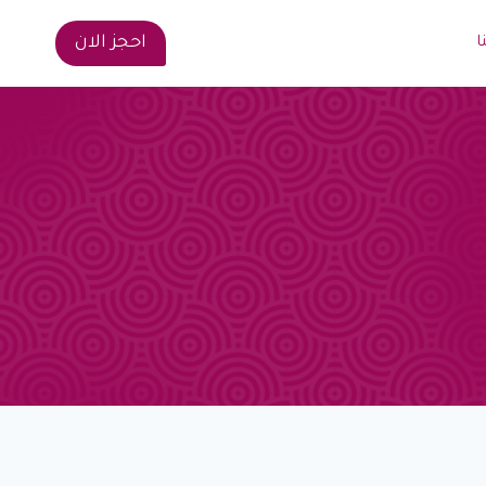
احجز الان
ا