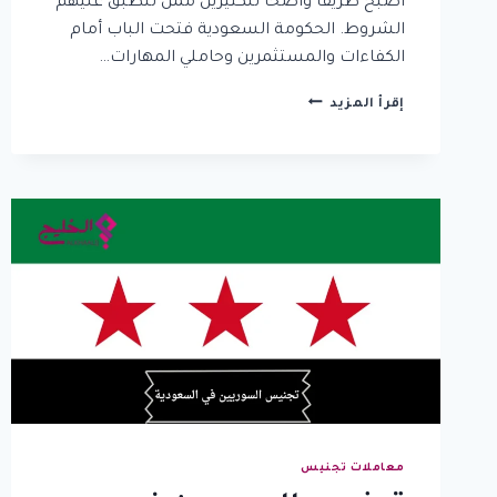
أصبح طريقًا واضحًا للكثيرين ممن تنطبق عليهم
الشروط. الحكومة السعودية فتحت الباب أمام
الكفاءات والمستثمرين وحاملي المهارات…
شروط
إقرأ المزيد
ونظام
النقاط
للتجنيس
في
السعودية:
احسب
فرصتك
في
الحصول
على
الجنسية
معاملات تجنيس