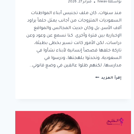
بواسطة
hiwav
فبراير 27, 2026
منذ سنوات، كان ملف تجنيس أبناء المواطنات
السعوديات المتزوجات من أجانب يمثل حلماً يراود
آلاف الأسر، بل وكان حديث المجالس والمواقع
الإخبارية بين فترة وأخرى. كنا نسمع عن وعود وعن
دراسات، لكن الأمور كانت تسير بخطى بطيئة،
تاركة خلفها قصصاً إنسانية لأبناء نشأوا في
السعودية، وتحدثوا بلهجتها، ودرسوا في
مدارسها، لكنهم ظلوا عالقين في وضع قانوني…
شروط
إقرأ المزيد
تجنيس
ابناء
المواطنات
السعوديات
وهل
القرار
يشملك؟
إليك
التفاصيل