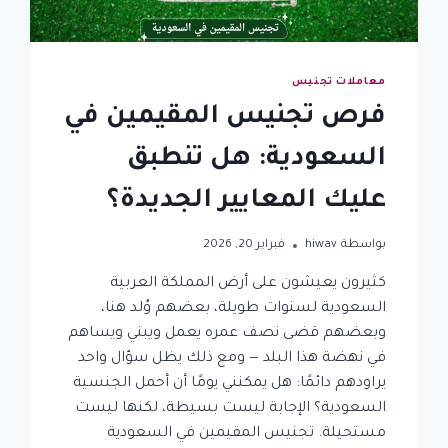
معاملات تجنيس
فرص تجنيس المقيمين في
السعودية: هل تنطبق
عليك المعايير الجديدة؟
بواسطة
hiwav
فبراير 20, 2026
كثيرون يعيشون على أرض المملكة العربية
السعودية لسنوات طويلة، بعضهم وُلد هنا،
وبعضهم قضى نصف عمره يعمل ويبني ويساهم
في نهضة هذا البلد — ومع ذلك يظل سؤال واحد
يراودهم دائمًا: هل يمكنني يومًا أن أحمل الجنسية
السعودية؟ الإجابة ليست بسيطة، لكنها ليست
مستحيلة. تجنيس المقيمين في السعودية