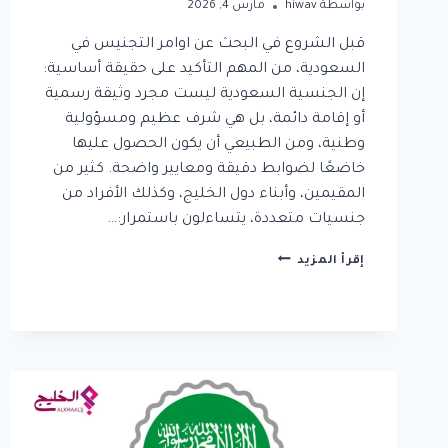
بواسطة
hiwav
مارس 4, 2026
قبل الشروع في البحث عن اوامر التجنيس في
السعودية، من المهم التأكيد على حقيقة أساسية:
إن الجنسية السعودية ليست مجرد وثيقة رسمية
أو إقامة دائمة، بل هي شرف عظيم ومسؤولية
وطنية، ومن الطبيعي أن يكون الحصول عليها
خاضعًا لضوابط دقيقة ومعايير واضحة. كثير من
المقيمين، وأبناء دول الخليج، وكذلك الأفراد من
جنسيات متعددة، يتساءلون باستمرار:…
هل
إقرأ المزيد
تستحق
الجنسية
السعودية؟
اوامر
التجنيس
في
السعودية
الجديدة
وكيف