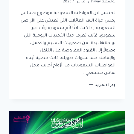
بواسطة
hiwav
مارس 1, 2026
تجنيس ابن المواطنة السعودية موضوع حساس
يمس حياة آلاف العائلات التي تعيش على الأراضي
السعودية. إذا كنت ابنًا لأم سعودية وأب غير
سعودي، فأنت تعرف جيدًا التحديات اليومية التي
تواجهها، بدءًا من صعوبات التعليم والعمل،
وصولاً إلى القيود المفروضة على التنقل
والإقامة. منذ سنوات طويلة، كانت قضية أبناء
المواطنات السعوديات من أزواج أجانب محل
نقاش مجتمعي…
كيف
إقرأ المزيد
تضمن
قبول
طلب
تجنيس
ابن
المواطنة
السعودية؟
إليك