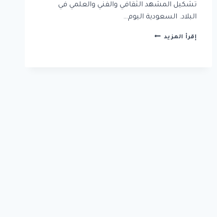
تشكيل المشهد الثقافي والفني والعلمي في
البلاد. السعودية اليوم…
كن
إقرأ المزيد
شريكاً
في
رؤية
2030:
دليلك
الشامل
لـ
تجنيس
المبدعين
في
السعودية