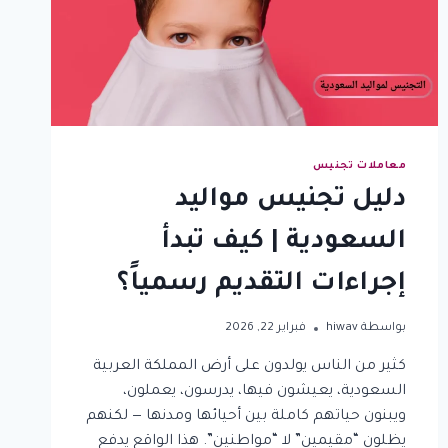
القانونية
معاملات تجنيس
دليل تجنيس مواليد
السعودية | كيف تبدأ
إجراءات التقديم رسمياً؟
بواسطة
hiwav
فبراير 22, 2026
كثير من الناس يولدون على أرض المملكة العربية
السعودية، يعيشون فيها، يدرسون، يعملون،
ويبنون حياتهم كاملة بين أحيائها ومدنها — لكنهم
يظلون “مقيمين” لا “مواطنين”. هذا الواقع يدفع