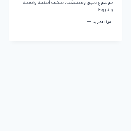
موضوع دقيق ومتشعّب، تحكمه أنظمة واضحة
وشروط…
فرص
إقرأ المزيد
تجنيس
المقيمين
في
السعودية:
هل
تنطبق
عليك
المعايير
الجديدة؟